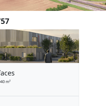
757
faces
040 m²