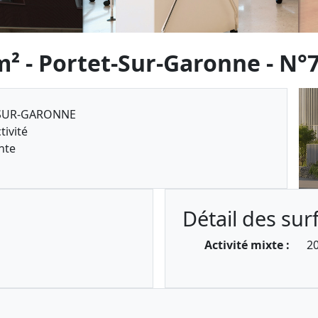
m² - Portet-Sur-Garonne - N°
SUR-GARONNE
tivité
nte
Détail des sur
Activité mixte :
2