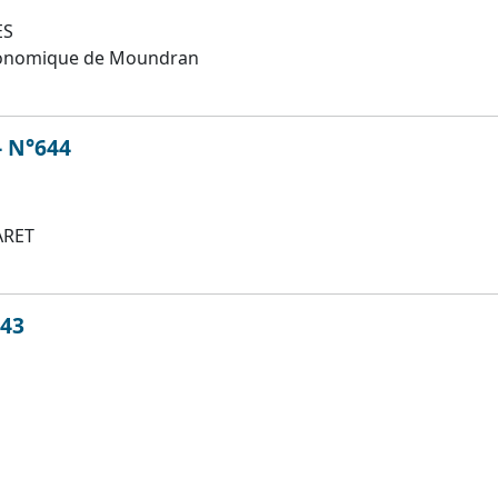
ES
conomique de Moundran
 - N°644
ARET
643