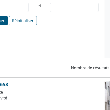
et
her
Réinitialiser
Nombre de résultats
°658
te
ivité