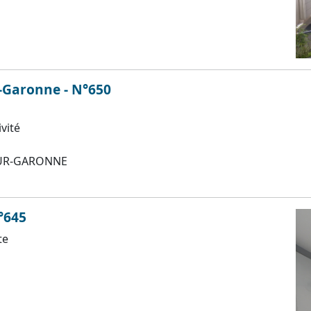
r-Garonne - N°650
ivité
UR-GARONNE
°645
te