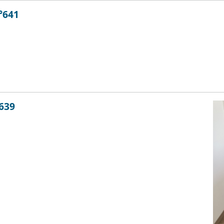
°641
°639