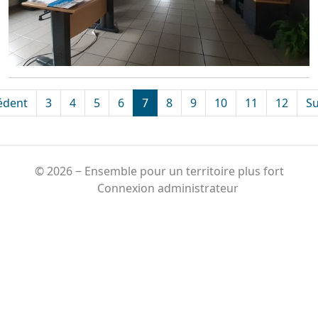
édent
3
4
5
6
7
8
9
10
11
12
Su
© 2026 ‒ Ensemble pour un territoire plus fort
Connexion administrateur