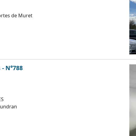
ortes de Muret
 - N°788
ES
oundran