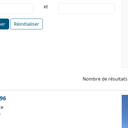
et
her
Réinitialiser
Nombre de résultats
796
te
e