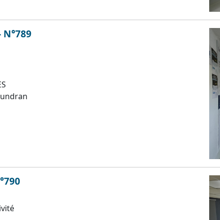
- N°789
ES
oundran
N°790
ivité