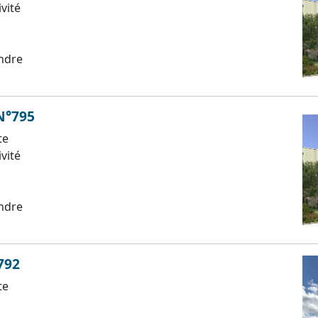
ivité
ndre
 N°795
te
ivité
ndre
792
te