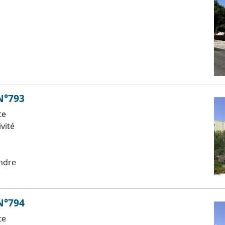
 N°793
te
ivité
ndre
 N°794
te