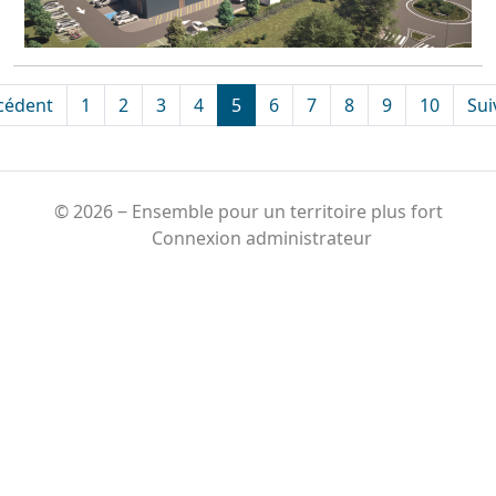
cédent
1
2
3
4
5
6
7
8
9
10
Sui
© 2026 ‒ Ensemble pour un territoire plus fort
Connexion administrateur